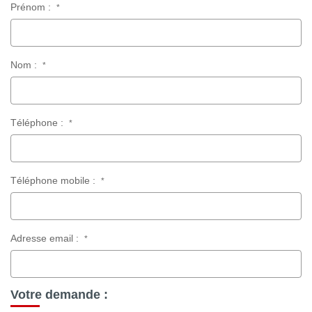
Prénom :
NOTRE AGENCE
*
Qui Sommes Nous
Nom :
Notre Philosophie
*
Biens Vendus
Téléphone :
*
CONTACT
EN
Téléphone mobile :
*
Adresse email :
*
Votre demande :