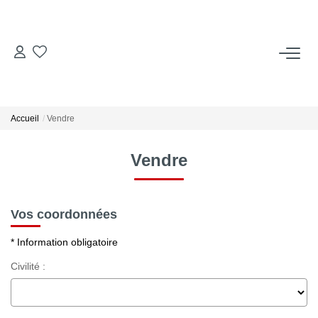
ACCUEIL
ACHETER
Accueil
Vendre
LOUER
Vendre
Locations Saisonnières
Vos coordonnées
ESTIMER
* Information obligatoire
Civilité :
VENDRE