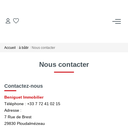
ACCUEIL
ACHETER
Accueil
à bâtir
Nous contacter
LOUER
Nous contacter
Locations Saisonnières
Contactez-nous
ESTIMER
Beniguet Immobilier
Téléphone :
+33 7 72 41 02 15
Adresse :
VENDRE
7 Rue de Brest
29830
Ploudalmézeau