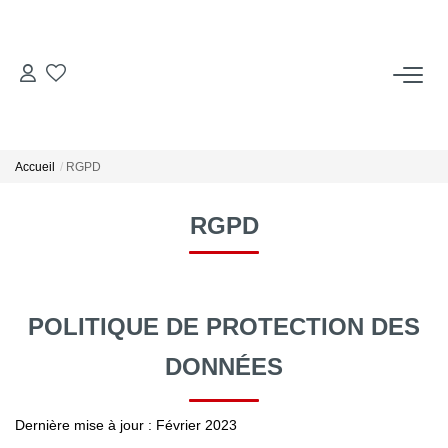
ACCUEIL
ACHETER
Accueil
RGPD
LOUER
RGPD
Locations Saisonnières
POLITIQUE DE PROTECTION DES
ESTIMER
DONNÉES
VENDRE
Dernière mise à jour : Février 2023