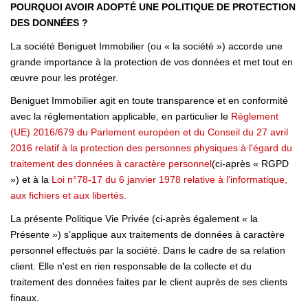
POURQUOI AVOIR ADOPTÉ UNE POLITIQUE DE PROTECTION
NOTRE AGENCE
DES DONNÉES ?
Qui Sommes Nous
La société Beniguet Immobilier (ou « la société ») accorde une
grande importance à la protection de vos données et met tout en
Notre Philosophie
œuvre pour les protéger.
Biens Vendus
Beniguet Immobilier agit en toute transparence et en conformité
avec la réglementation applicable, en particulier le
Règlement
(UE) 2016/679 du Parlement européen et du Conseil du 27 avril
CONTACT
2016 relatif à la protection des personnes physiques à l'égard du
traitement des données à caractère personnel
(ci-après « RGPD
EN
») et à la
Loi n°78-17 du 6 janvier 1978 relative à l'informatique,
aux fichiers et aux libertés
.
La présente Politique Vie Privée (ci-après également « la
Présente ») s'applique aux traitements de données à caractère
personnel effectués par la société. Dans le cadre de sa relation
client. Elle n'est en rien responsable de la collecte et du
traitement des données faites par le client auprès de ses clients
finaux.