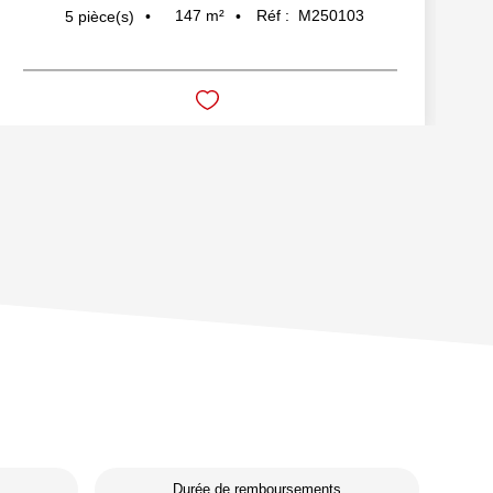
147
m²
Réf :
M250103
5
pièce(s)
Durée de remboursements