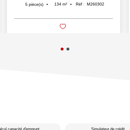
134
m²
Réf :
M260302
5
pièce(s)
lcul capacité d'emprunt
Simulateur de crédit