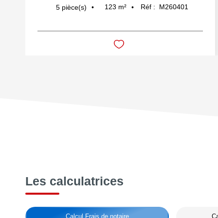
123
m²
Réf :
M260401
5
pièce(s)
Les calculatrices
Calcul Frais de notaire
Ca