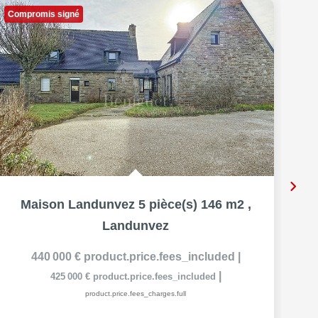
Compromis signé
Maison Landunvez 5 pièce(s) 146 m2
,
Landunvez
440 000 €
product.price.fees_included
|
|
425 000 €
product.price.fees_included
product.price.fees_charges.full