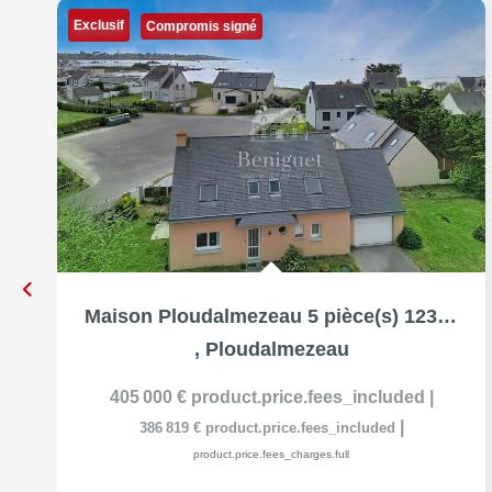
Exclusif
Compromis signé
Maison Ploudalmezeau 5 pièce(s) 123 m2
,
Ploudalmezeau
405 000 €
product.price.fees_included
|
|
386 819 €
product.price.fees_included
product.price.fees_charges.full