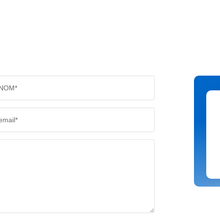
NOM*
email*