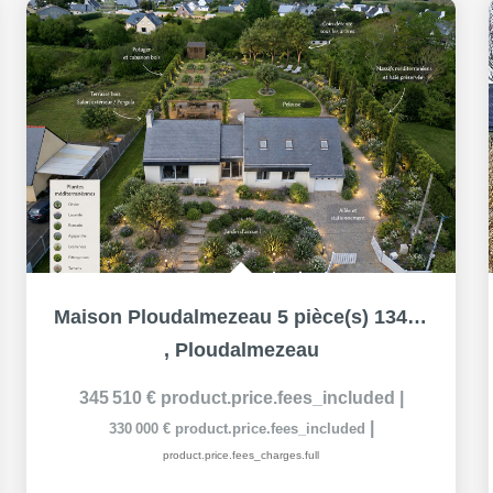
Maison Ploudalmezeau 5 pièce(s) 134 m2
,
Ploudalmezeau
345 510 €
product.price.fees_included
|
|
330 000 €
product.price.fees_included
product.price.fees_charges.full