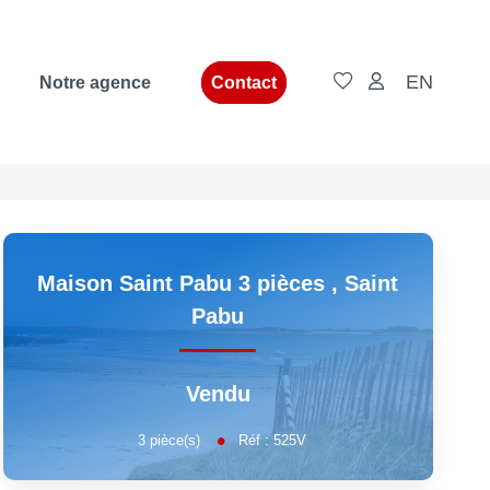
EN
Notre agence
Contact
Maison Saint Pabu 3 pièces
,
Saint
Pabu
Vendu
3
pièce(s)
Réf :
525V