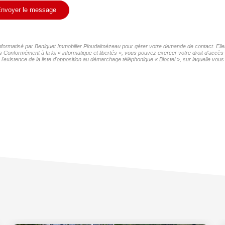
nvoyer le message
 informatisé par Beniguet Immobilier Ploudalmézeau pour gérer votre demande de contact. Elle
rs Conformément à la loi « informatique et libertés », vous pouvez exercer votre droit d'accès
stence de la liste d'opposition au démarchage téléphonique « Bloctel », sur laquelle vous 