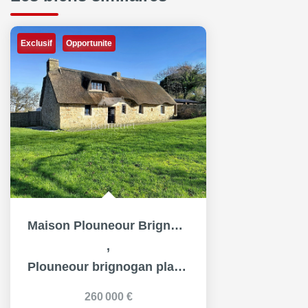
Exclusif
Opportunite
Maison Plouneour Brignogan Plages 4 pièce(s) 96 m2
,
Plouneour brignogan plages
260 000 €