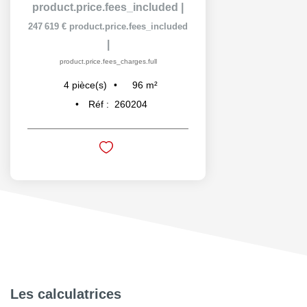
product.price.fees_included
|
247 619 €
product.price.fees_included
|
product.price.fees_charges.full
96
m²
4
pièce(s)
Réf :
260204
Les calculatrices