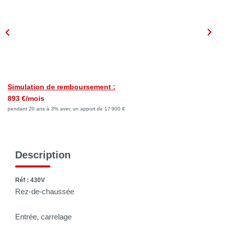
NOTRE AGENCE
Qui Sommes Nous
Notre Philosophie
Biens Vendus
Simulation de remboursement :
893 €/mois
CONTACT
pendant 20 ans à 3% avec un apport de 17 900 €
EN
Description
Réf : 430V
Rez-de-chaussée
Entrée, carrelage