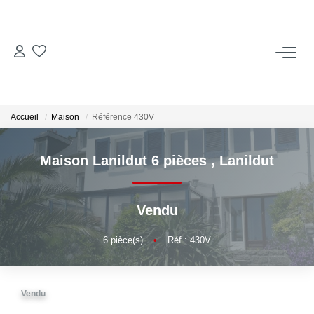
ACCUEIL
ACHETER
Accueil
Maison
Référence 430V
LOUER
Maison Lanildut 6 pièces
,
Lanildut
Locations Saisonnières
Vendu
ESTIMER
6
pièce(s)
•
Réf : 430V
VENDRE
Vendu