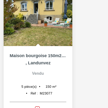
Maison bourgoise 150m2 KERSAINT EN LANDUNVEZ
,
Landunvez
Vendu
150
m²
5
pièce(s)
Réf :
M23077