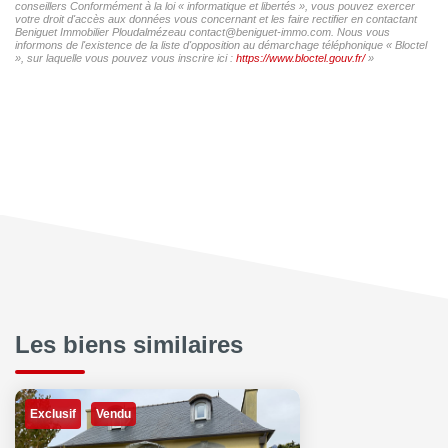
conseillers Conformément à la loi « informatique et libertés », vous pouvez exercer
votre droit d'accès aux données vous concernant et les faire rectifier en contactant
Beniguet Immobilier Ploudalmézeau contact@beniguet-immo.com. Nous vous
informons de l'existence de la liste d'opposition au démarchage téléphonique « Bloctel
», sur laquelle vous pouvez vous inscrire ici :
https://www.bloctel.gouv.fr/
»
Les biens similaires
Exclusif
Vendu