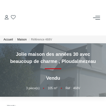
ACCUEIL
ACHETER
Accueil
Maison
Référence 468V
LOUER
Jolie maison des années 30 avec
beaucoup de charme
,
Ploudalmezeau
Locations Saisonnières
Vendu
ESTIMER
3
pièce(s)
•
105
m²
•
Réf : 468V
VENDRE