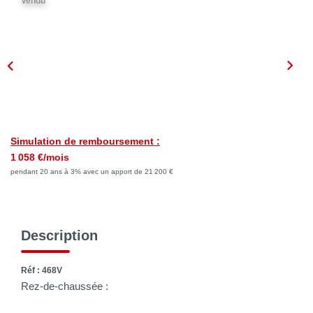
Vendu
NOTRE AGENCE
Qui Sommes Nous
Notre Philosophie
Biens Vendus
CONTACT
Simulation de remboursement :
1 058 €/mois
EN
pendant 20 ans à 3% avec un apport de 21 200 €
Description
Réf : 468V
Rez-de-chaussée :