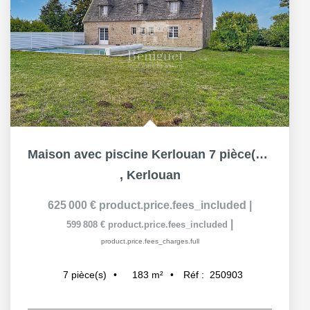
Maison avec piscine Kerlouan 7 pièce(s) 185 m2
,
Kerlouan
625 000 €
product.price.fees_included
|
|
599 808 €
product.price.fees_included
product.price.fees_charges.full
183
m²
Réf :
250903
7
pièce(s)