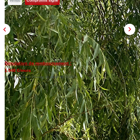
Vendu
Compromis signé
NOTRE AGENCE
Qui Sommes Nous
Notre Philosophie
Biens Vendus
CONTACT
Simulation de remboursement :
1 048 €/mois
EN
pendant 20 ans à 3% avec un apport de 21 000 €
Description
Réf : M22041
BRETAGNE - FINISTERE NORD - PLOUDALMEZEAU