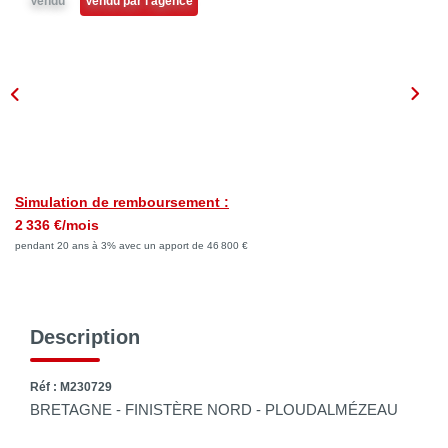
Vendu
Vendu par l'agence
NOTRE AGENCE
Qui Sommes Nous
Notre Philosophie
Biens Vendus
CONTACT
Simulation de remboursement :
2 336 €/mois
EN
pendant 20 ans à 3% avec un apport de 46 800 €
Description
Réf : M230729
BRETAGNE - FINISTÈRE NORD - PLOUDALMÉZEAU