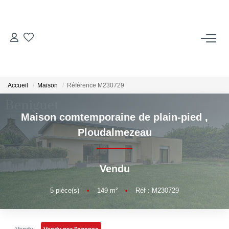
ACCUEIL
ACHETER
Accueil
Maison
Référence M230729
LOUER
Maison comtemporaine de plain-pied
,
Ploudalmezeau
Locations Saisonnières
Vendu
ESTIMER
5
pièce(s)
•
149
m²
•
Réf : M230729
VENDRE