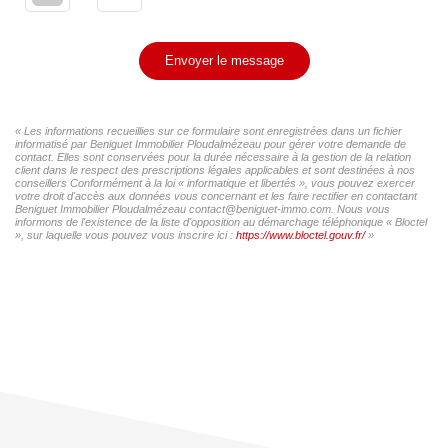
Envoyer le message
« Les informations recueillies sur ce formulaire sont enregistrées dans un fichier
informatisé par Beniguet Immobilier Ploudalmézeau pour gérer votre demande de
contact. Elles sont conservées pour la durée nécessaire à la gestion de la relation
client dans le respect des prescriptions légales applicables et sont destinées à nos
conseillers Conformément à la loi « informatique et libertés », vous pouvez exercer
votre droit d'accès aux données vous concernant et les faire rectifier en contactant
Beniguet Immobilier Ploudalmézeau contact@beniguet-immo.com. Nous vous
informons de l'existence de la liste d'opposition au démarchage téléphonique « Bloctel
», sur laquelle vous pouvez vous inscrire ici :
https://www.bloctel.gouv.fr/
»