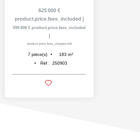
625 000 €
product.price.fees_included
|
599 808 €
product.price.fees_included
|
product.price.fees_charges.full
183
m²
7
pièce(s)
Réf :
250903