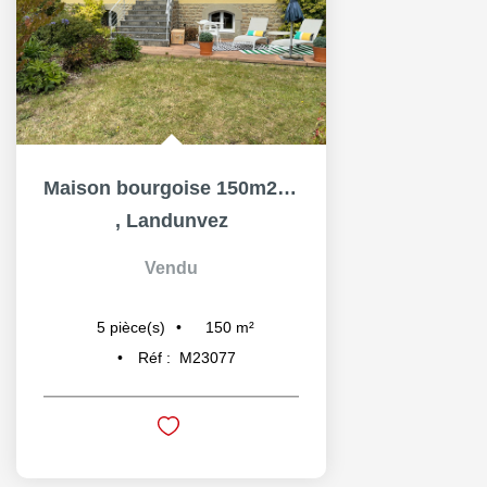
Maison bourgoise 150m2 KERSAINT EN LANDUNVEZ
,
Landunvez
Vendu
150
m²
5
pièce(s)
Réf :
M23077