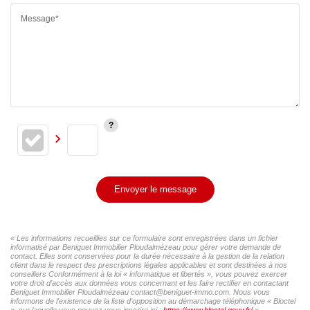
Message*
Envoyer le message
« Les informations recueillies sur ce formulaire sont enregistrées dans un fichier
informatisé par Beniguet Immobilier Ploudalmézeau pour gérer votre demande de
contact. Elles sont conservées pour la durée nécessaire à la gestion de la relation
client dans le respect des prescriptions légales applicables et sont destinées à nos
conseillers Conformément à la loi « informatique et libertés », vous pouvez exercer
votre droit d'accès aux données vous concernant et les faire rectifier en contactant
Beniguet Immobilier Ploudalmézeau contact@beniguet-immo.com. Nous vous
informons de l'existence de la liste d'opposition au démarchage téléphonique « Bloctel
», sur laquelle vous pouvez vous inscrire ici :
https://www.bloctel.gouv.fr/
»