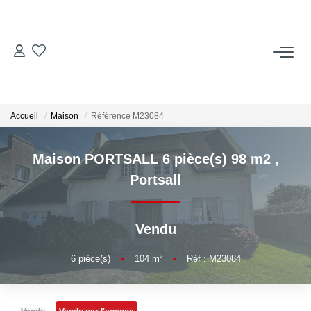
ACCUEIL
ACHETER
Accueil
Maison
Référence M23084
LOUER
Maison PORTSALL 6 pièce(s) 98 m2
,
Portsall
Locations Saisonnières
Vendu
ESTIMER
6
pièce(s)
•
104
m²
•
Réf : M23084
VENDRE