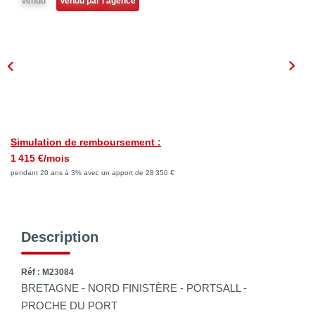
Vendu
Vendu par l'agence
NOTRE AGENCE
Qui Sommes Nous
Notre Philosophie
Biens Vendus
CONTACT
Simulation de remboursement :
1 415 €/mois
EN
pendant 20 ans à 3% avec un apport de 28 350 €
Description
Réf : M23084
BRETAGNE - NORD FINISTÈRE - PORTSALL -
PROCHE DU PORT