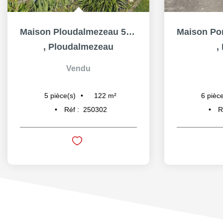
Maison Ploudalmezeau 5 pièce(s) 122 m2
,
Ploudalmezeau
,
Vendu
122
m²
5
pièce(s)
6
pièce
Réf :
250302
R