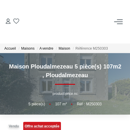
ACCUEIL
ACHETER
Accueil
Maisons
A vendre
Maison
Référence M250303
LOUER
Maison Ploudalmezeau 5 pièce(s) 107m2
,
Ploudalmezeau
Locations Saisonnières
product.price.nc
ESTIMER
5
pièce(s)
•
107
m²
•
Réf : M250303
VENDRE
Vendu
Offre achat acceptée