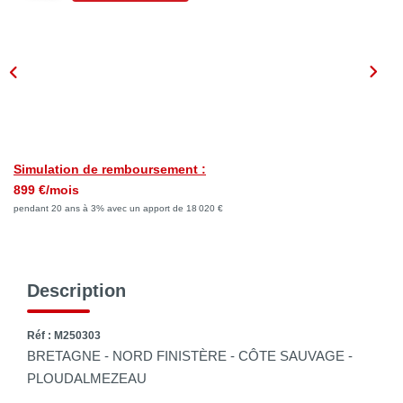
NOTRE AGENCE
Qui Sommes Nous
Notre Philosophie
Biens Vendus
Simulation de remboursement :
CONTACT
899 €/mois
pendant 20 ans à 3% avec un apport de 18 020 €
EN
Description
Réf : M250303
BRETAGNE - NORD FINISTÈRE - CÔTE SAUVAGE -
PLOUDALMEZEAU