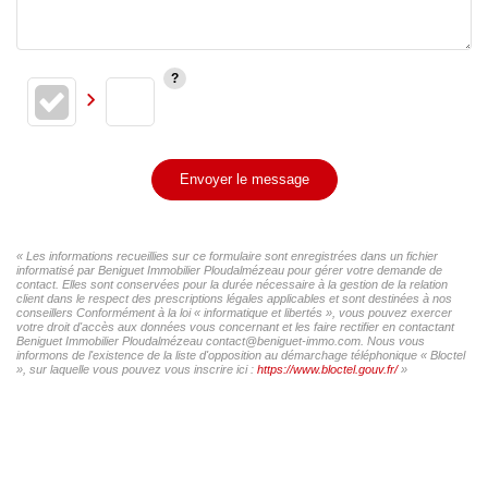
Envoyer le message
« Les informations recueillies sur ce formulaire sont enregistrées dans un fichier
informatisé par Beniguet Immobilier Ploudalmézeau pour gérer votre demande de
contact. Elles sont conservées pour la durée nécessaire à la gestion de la relation
client dans le respect des prescriptions légales applicables et sont destinées à nos
conseillers Conformément à la loi « informatique et libertés », vous pouvez exercer
votre droit d'accès aux données vous concernant et les faire rectifier en contactant
Beniguet Immobilier Ploudalmézeau contact@beniguet-immo.com. Nous vous
informons de l'existence de la liste d'opposition au démarchage téléphonique « Bloctel
», sur laquelle vous pouvez vous inscrire ici :
https://www.bloctel.gouv.fr/
»