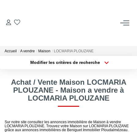
ACCUEIL
ACHETER
Accueil
A vendre
Maison
LOCMARIA PLOUZANE
Modifier les critères de recherche
LOUER
Localisation
Type de transaction
Surface min
Locations Saisonnières
Achat / Vente Maison LOCMARIA
Type de bien
PLOUZANE - Maison a vendre à
Plus de critères
Budget max
LOCMARIA PLOUZANE
ESTIMER
Créer une alerte
VENDRE
Sur notre site consultez les annonces immobilière de Maison à vendre
LOCMARIA PLOUZANE. Trouvez votre Maison sur LOCMARIA PLOUZANE
grâce aux annonces immobilières de Beniguet Immobilier Ploudalmézeau.