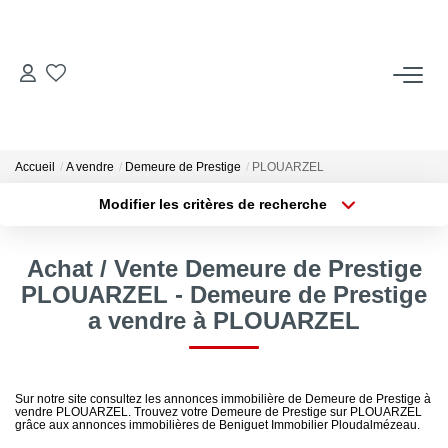
ACCUEIL
ACHETER
Accueil
A vendre
Demeure de Prestige
PLOUARZEL
Modifier les critères de recherche
Type de transaction
Localisation
LOUER
Acheter
Localisation
Achat / Vente Demeure de Prestige
Type de bien
Locations Saisonnières
Sélectionnez...
Surface min
PLOUARZEL - Demeure de Prestige
a vendre à PLOUARZEL
Plus de critères
Budget max
ESTIMER
Créer une alerte
VENDRE
Sur notre site consultez les annonces immobilière de Demeure de Prestige à
vendre PLOUARZEL. Trouvez votre Demeure de Prestige sur PLOUARZEL
grâce aux annonces immobilières de Beniguet Immobilier Ploudalmézeau.