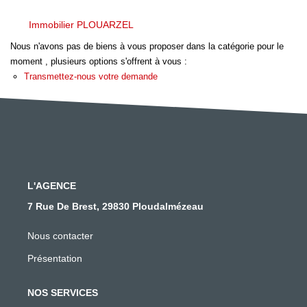
NOTRE AGENCE
Immobilier PLOUARZEL
Qui Sommes Nous
Nous n'avons pas de biens à vous proposer dans la catégorie pour le
moment , plusieurs options s'offrent à vous :
Notre Philosophie
Transmettez-nous votre demande
Biens Vendus
CONTACT
EN
L'AGENCE
7 Rue De Brest, 29830 Ploudalmézeau
Nous contacter
Présentation
NOS SERVICES