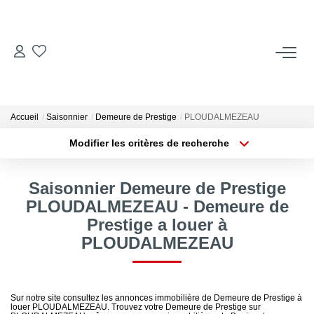
ACCUEIL
ACHETER
Accueil
Saisonnier
Demeure de Prestige
PLOUDALMEZEAU
Modifier les critères de recherche
LOUER
Localisation
Type de transaction
Surface min
Locations Saisonnières
Saisonnier Demeure de Prestige
Type de bien
PLOUDALMEZEAU - Demeure de
Plus de critères
Budget max
Prestige a louer à
ESTIMER
PLOUDALMEZEAU
Créer une alerte
VENDRE
Sur notre site consultez les annonces immobilière de Demeure de Prestige à
louer PLOUDALMEZEAU. Trouvez votre Demeure de Prestige sur