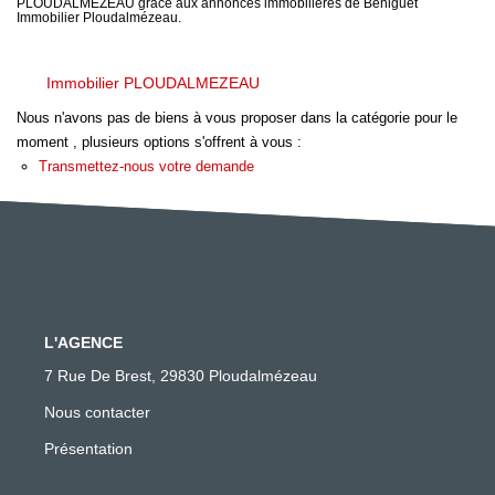
NOTRE AGENCE
PLOUDALMEZEAU grâce aux annonces immobilières de Beniguet
Immobilier Ploudalmézeau.
Qui Sommes Nous
Immobilier PLOUDALMEZEAU
Notre Philosophie
Nous n'avons pas de biens à vous proposer dans la catégorie pour le
Biens Vendus
moment , plusieurs options s'offrent à vous :
Transmettez-nous votre demande
CONTACT
EN
L'AGENCE
7 Rue De Brest, 29830 Ploudalmézeau
Nous contacter
Présentation