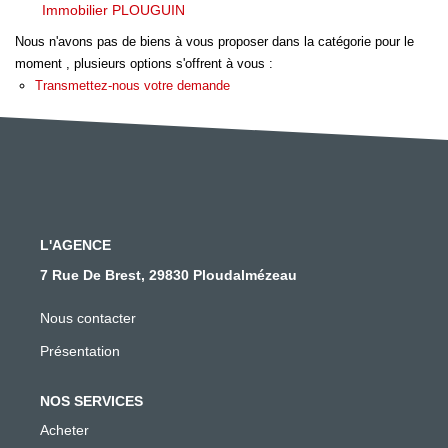
Immobilier PLOUGUIN
NOTRE AGENCE
Nous n'avons pas de biens à vous proposer dans la catégorie pour le
Qui Sommes Nous
moment , plusieurs options s'offrent à vous :
Transmettez-nous votre demande
Notre Philosophie
Biens Vendus
CONTACT
EN
L'AGENCE
7 Rue De Brest, 29830 Ploudalmézeau
Nous contacter
Présentation
NOS SERVICES
Acheter