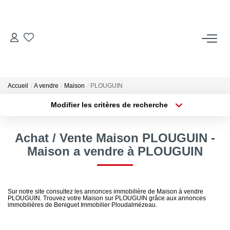
ACCUEIL
ACHETER
Accueil
A vendre
Maison
PLOUGUIN
Modifier les critères de recherche
Type de transaction
Localisation
LOUER
Acheter
Localisation
Achat / Vente Maison PLOUGUIN -
Type de bien
Locations Saisonnières
Sélectionnez...
Surface min
Maison a vendre à PLOUGUIN
Plus de critères
Budget max
ESTIMER
Sur notre site consultez les annonces immobilière de Maison à vendre
PLOUGUIN. Trouvez votre Maison sur PLOUGUIN grâce aux annonces
Créer une alerte
VENDRE
immobilières de Beniguet Immobilier Ploudalmézeau.