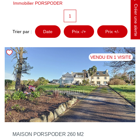
Immobilier PORSPODER
NOTRE AGENCE
Créer une alerte
1
Qui Sommes Nous
Notre Philosophie
Trier par :
Date
Prix -/+
Prix +/-
Biens Vendus
VENDU EN 1 VISITE
CONTACT
EN
MAISON PORSPODER 260 M2