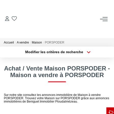
ACCUEIL
ACHETER
Accueil
A vendre
Maison
PORSPODER
Modifier les critères de recherche
Type de transaction
Localisation
LOUER
Acheter
Localisation
Achat / Vente Maison PORSPODER -
Type de bien
Locations Saisonnières
Sélectionnez...
Surface min
Maison a vendre à PORSPODER
Plus de critères
Budget max
ESTIMER
Sur notre site consultez les annonces immobilière de Maison à vendre
PORSPODER. Trouvez votre Maison sur PORSPODER grâce aux annonces
Créer une alerte
VENDRE
immobilières de Beniguet Immobilier Ploudalmézeau.