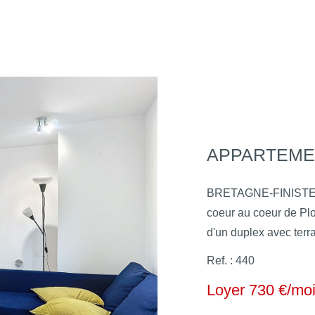
BRETAGNE-FINISTERE
coeur au coeur de Ploudalmézeau ! Env
d'un duplex avec terra
Découvrez ce sympath
Ref. : 440
fonctionnalité et qua
Loyer 730 €/mo
commerces, écoles et services. Dès votre 
séduit par une belle p