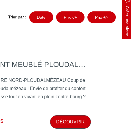
Créer une alerte
Trier par :
Date
Prix -/+
Prix +/-
APPARTEMENT MEUBLÉ PLOUDALMÉZEAU 4PIÈCE(S) 90.33 M2
 NORD-PLOUDALMÉZEAU Coup de
ie de profiter du confort
sse tout en vivant en plein centre-bourg ?
ique appartement meubléqui allie
lité de vie, à quelques pas seulement des
is
arrivée, vous serez
DÉCOUVRIR
ièce de vie dotée cuisine ouverte,