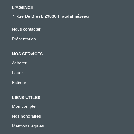
idéale pour une famille ou comme lieu de rendez-vous
pour vos vacances. Ce bien vous intéresse ? Votre
L'AGENCE
agence Béniguet Immobilier vous fera un plaisir de
7 Rue De Brest, 29830 Ploudalmézeau
répondre à vos questions ! Thomas ULVOAS Votre
conseiller chez Béniguet Immobilier 02 98 38 10 90 // 07
Nous contacter
72 41 02 15
Présentation
NOS SERVICES
Acheter
Louer
Estimer
LIENS UTILES
Mon compte
Nos honoraires
Mentions légales