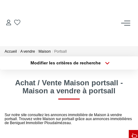
ACCUEIL
ACHETER
Accueil
A vendre
Maison
Portsall
Modifier les critères de recherche
Type de transaction
Localisation
LOUER
Acheter
Localisation
Achat / Vente Maison portsall -
Type de bien
Locations Saisonnières
Sélectionnez...
Surface min
Maison a vendre à portsall
Plus de critères
Budget max
ESTIMER
Sur notre site consultez les annonces immobilière de Maison à vendre
portsall. Trouvez votre Maison sur portsall grâce aux annonces immobilières
Créer une alerte
VENDRE
de Beniguet Immobilier Ploudalmézeau.