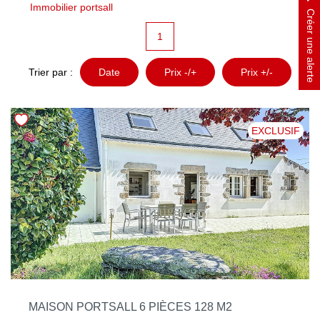
Immobilier portsall
NOTRE AGENCE
Créer une alerte
1
Qui Sommes Nous
Notre Philosophie
Trier par :
Date
Prix -/+
Prix +/-
Biens Vendus
EXCLUSIF
CONTACT
EN
MAISON PORTSALL 6 PIÈCES 128 M2